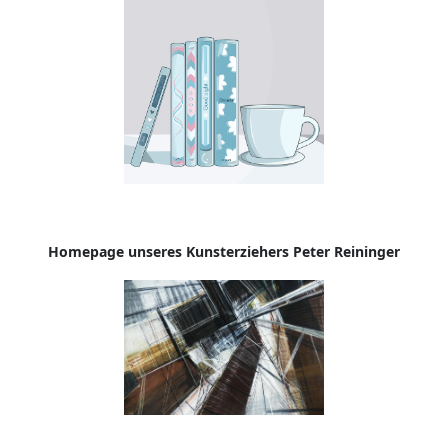
Homepage
unseres Kunsterziehers Peter Reininger