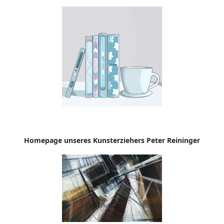
Homepage
unseres Kunsterziehers Peter Reininger